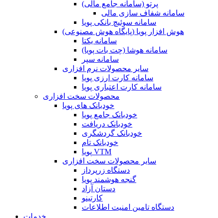
پرتو (سامانه جامع مالی)
سامانه شفاف سازی مالی
سامانه سوئیچ بانکی پویا
هوش افزار پویا (پایگاه هوش مصنوعی)
سامانه یکتا
سامانه هوشا (چت بات پویا)
سامانه سپر
سایر محصولات نرم افزاری
سامانه کارت ارزی پویا
سامانه کارت اعتباری پویا
محصولات سخت افزاری
خودبانک های پویا
خودبانک جامع پویا
خودبانک دریافت
خودبانک گردشگری
خودبانک تام
پویا VTM
سایر محصولات سخت افزاری
دستگاه زرپرداز
گنجه هوشمند پویا
دستان آزاد
کارتینو
دستگاه تامین امنیت اطلاعات
خدمات