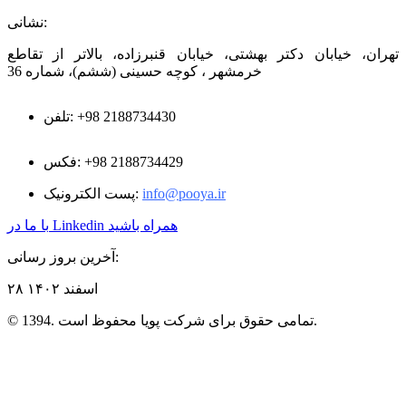
نشانی:
تهران، خیابان دکتر بهشتی، خیابان قنبرزاده، بالاتر از تقاطع
خرمشهر ، کوچه حسینی (ششم)، شماره 36
+98 2188734430
تلفن:
+98 2188734429
فکس:
info@pooya.ir
پست الکترونیک:
با ما در Linkedin همراه باشید
آخرین بروز رسانی:
۲۸ اسفند ۱۴۰۲
© 1394. تمامی حقوق برای شرکت پویا محفوظ است.