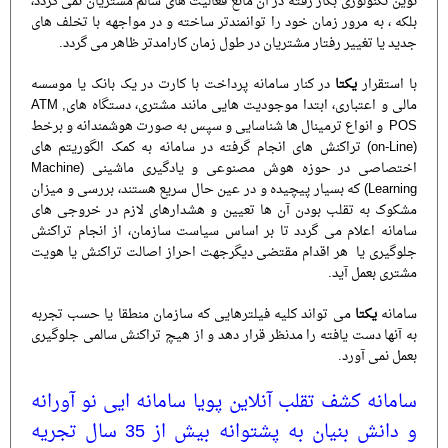
نوین تکنولوژی بکار رفته در آن مانع فعالیت های سالم مشتریان نمی گردد،
بلکه ، به مرور زمان خود را توانمندتر ساخته و در مواجهه با تخلف های
جدید یا تغییر رفتار مشتریان در طول زمان کارامدتر ظاهر می گردد.
با استقرار
یکتا
در کنار سامانه پرداخت با کارت در یک بانک یا موسسه
مالی و اعتباری، ابتدا موجودیت هایی مانند مشتری، دستگاه هایATM ,
POS و انواع ترمینال ها شناسایی و سپس به صورت هوشمندانه و برخط
(on-Line) تراکنش های انجام گرفته در سامانه به کمک الگوریتم های
اختصاصی در حوزه هوش مصنوعی و یادگیری ماشینی (Machine
Learning) که بسیار پیچیده و در عین حال سریع هستند، بررسی و میزان
مشکوک به تقلب بودن آن ها تعیین و هشدارهای لازم در خروجی های
سامانه اعلام می گردد تا بر اساس سیاست سازمان، از انجام تراکنش
جلوگیری یا هر اقدام مقتضی دیگرجهت احراز اصالت تراکنش یا هویت
مشتری بعمل آید.
سامانه
یکتا
می تواند کلیه فیلترهایی که سازمان منطقا یا حسب تجربه
به آنها دست یافته را مدنظر قرار دهد و از هیچ تراکنش سالمی جلوگیری
بعمل نمی آورد.
سامانه کشف تقلب آنلاین پویا سامانه ایی نو آورانه
و دانش بنیان به پشتوانه بیش از 35 سال تجریه