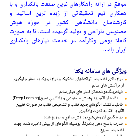
موفق در ارائه راهکارهای نوین صنعت بانکداری و با
همکاری تیم تحقیقاتی از زبده ترین اساتید و
کارشناسان دانشگاهی کشور در حوزه هوش
مصنوعی طراحی و تولید گردیده است. تا به صورت
کاملا بومی وکارآمد در خدمت نیازهای بانکداری
ایران باشد .
ویژگی های سامانه یکتا
نرخ بالای تشخیص تراکنش­های مشکوک و نرخ نزدیک به صفر جلوگیری
از تراکنش های سالم
ﻓﯿﻠﺘﺮﯾﻨﮓﻫﻮﺷﻤﻨﺪﺗﺮاﮐﻨﺶﻫﺎيﺧﯿﻠﯽﺳﺎﻟﻢ
اﺳﺘﻔﺎده از اﻟﮕﻮرﯾﺘﻢهوش مصنوعی و ﯾﺎدﮔﯿﺮيﻋﻤﯿﻖ(Deep Learning)
ﻗﺎﺑﻠﯿﺖﮐﺸﻒ اﻟﮕﻮﻫﺎيﺟﺪﯾﺪ تقلب و تشخیص تقلب در صورت تغییر
الگو با اتکا به قدرت یادگیری
ﺑﻬﺮه گیری ازروشﻫﺎيﭘﺮدازشﻣﻮازي و توزیع شده
قدرت پاسخ دهی بلادرنگ بوسیله الگوهای از پیش ذخیره شده جهت
تشخیص سریع