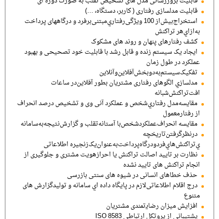
قابلیت بروزرسانی مدل های تشخیص تقلب به صورت دوره ای
قابلیت مدلسازی رفتاری ( کاربر، دستگاه، …)
اﺳﺘﺨﺮاجﺑﯿﺶاز 100 وﯾﮋﮔﯽرﻓﺘﺎريﻣﺒﺘﻨﯽﺑﺮﻓﺮد و درﮔﺎههای ﭘﺮداﺧﺖ
ﺑﻪازايﻫﺮ تراکنش
کشف رفتارهای پنهان و روند های مشکوک
ایجاد یک سیستم زنده و قابل رشد با قابلیت خود تصحیحی و بهبود
عملکرد در طول زمان
ﺗﻔﮑﯿﮏﺳﯿﺴﺘﻢﺑﻪدوﺑﺨﺶآﻓﻼﯾﻦوآﻧﻼﯾﻦ
ﻣﺪﻟﺴﺎزي الگوهای رﻓﺘﺎری مشتریان ﺑﻄﻮر آﻓﻼﯾﻦدر ﺳﺎﻋﺎت
اﻓﺖﺗﺮاﮐﻨﺶﺷﺒﺎﻧﻪ
ﻣﻘﺎﯾﺴﻪﻣﺪل رﻓﺘﺎريﺷﺨﺺ و ﻋﻤﻠﮑﺮد آﻧﯽ وی و ﺗﺸﺨﯿﺺ درﺻﺪ اﻧﺤﺮاف
از رﻓﺘﺎرﻣﻌﻤﻮل
ﻣﻘﺎﯾﺴﻪ اﻧﺤﺮافﻋﻤﻠﮑﺮدﺷﺨﺺﺑﺎ آﺳﺘﺎﻧﻪﺗﻘﻠﺐ و ﮔﺰارشﻧﺘﯿﺠﻪﺑﻪﺳﺎﻣﺎﻧﻪ
درﻧﻈﺮﮔﺮﻓﺘﻦﺗﺎرﯾﺨﭽﻪ
يﺗﺮاﮐﻨﺶﻫﺎيﻓﺮدودرﮔﺎهﭘﺮداﺧﺖﺑﻪﻋﻨﻮانﯾﮏزﻧﺠﯿﺮه اﻃﻼﻋﺎﺗﯽ
نظارت بر تایید اصالت تراکنش یا احرازهویت مشتری و جلوگیری از
انجام تراکنش های تایید نشده
حذف خطاهای انسانی در شیوه های سنتی بازرسی
درج اﻗﻼم اﻃﻼﻋﺎﺗﯽﻻزم در ﭘﺎﯾﮕﺎه داده اي ﺳﺎﻣﺎﻧﻪ و ﺗﻮﻟﯿﺪﮔﺰارش های
متنوع
افزایش میزان رﺿﺎﯾتمندی ﻣﺸﺘﺮيان
پشتیبانی از پروتکل ارتباطی ISO 8583