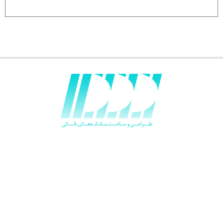
سامانه های جامع بانکی پویا
خودبانک های پویا
مشتریان
پویا در قاب رسانه ها
تسهیلات نظام وظیفه تخصصی نخبگان
نشانی:
تهران، خیابان دکتر بهشتی، خیابان قنبرزاده، بالاتر از تقاطع خرمشهر ،
کوچه حسینی (ششم)، شماره 36