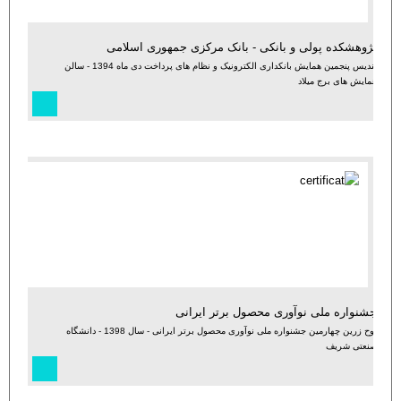
پژوهشکده پولی و بانکی - بانک مرکزی جمهوری اسلامی
تندیس پنجمین همایش بانکداری الکترونیک و نظام های پرداخت دی ماه 1394 - سالن
همایش های برج میلاد
جشنواره ملی نوآوری محصول برتر ایرانی
لوح زرین چهارمین جشنواره ملی نوآوری محصول برتر ایرانی - سال 1398 - دانشگاه
صنعتی شریف