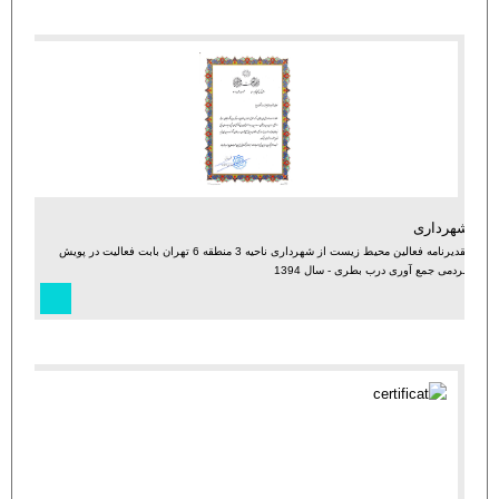
شهرداری
تقدیرنامه فعالین محیط زیست از شهرداری ناحیه 3 منطقه 6 تهران بابت فعالیت در پویش
مردمی جمع آوری درب بطری - سال 1394