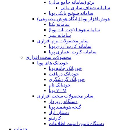
پرتو (سامانه جامع مالی)
سامانه شفاف سازی مالی
سامانه سوئیچ بانکی پویا
هوش افزار پویا (پایگاه هوش مصنوعی)
سامانه یکتا
سامانه هوشا (چت بات پویا)
سامانه سپر
سایر محصولات نرم افزاری
سامانه کارت ارزی پویا
سامانه کارت اعتباری پویا
محصولات سخت افزاری
خودبانک های پویا
خودبانک جامع پویا
خودبانک دریافت
خودبانک گردشگری
خودبانک تام
پویا VTM
سایر محصولات سخت افزاری
دستگاه زرپرداز
گنجه هوشمند پویا
دستان آزاد
کارتینو
دستگاه تامین امنیت اطلاعات
خدمات