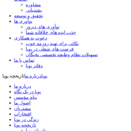
مشاوره
پشتیبانی
تحقیق و توسعه
نوآوری ها
نوآوری های دیروز
جذب ایده های خلاقانه شما
دعوت به همکاری
نکاتی برای تهیه روزمه خوب
فرصت های شغلی در پویا
تسهیلات نظام وظیفه تخصصی نخبگان
تماس با ما
دفاتر پویا
پویا
درباره ما
تاریخچه پویا
درباره ما
پویا در یک نگاه
پیام مؤسس
اصول ما
مشتریان
افتخارات
زندگی در پویا
تاریخچه پویا
داستان پویا